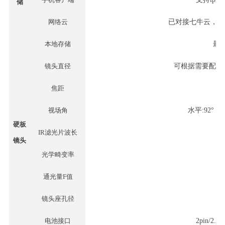
储
网络云
已对接七牛云，其
本地存储
最
镜头直径
可根据需要配
M
焦距
视场角
水平
:92°，
硬板
IR滤光片波长
镜头
光学畸变率
通光量
F值
镜头座孔径
电池接口
2pin/2