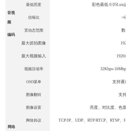
最低照度
彩色最低
0.05Lux@
音视
信噪比
>
6
0d
频
宽动态范围
数字
编码
最大抓拍图像
1920x
最大视频输入
1920x1
视频压缩率
32Kbps-16Mb
OSD菜单
支持通道
图像翻转
支持水
图像设置
亮度、对比度、色度、
网络协议
TCP/IP、UDP、RTP/RTCP、RTSP、
网络