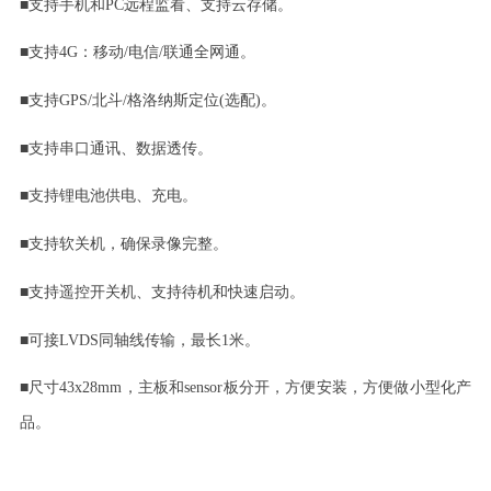
■
支持手机和
PC远程监看、支持云存储。
■
支持
4G：移动/电信/联通全网通。
■
支持
GPS/北斗/格洛纳斯定位(选配)。
■
支持串口通讯、数据透传。
■
支持锂电池供电、充电。
■
支持软关机，确保录像完整。
■
支持遥控开关机、支持待机和快速启动。
■
可接
LVDS同轴线传输，最长1米。
■
尺寸
43x28mm，主板和sensor板分开，方便安装，方便做小型化产
品。