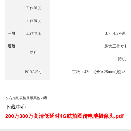
工作温度
-
工作湿度
9
一般
工作电压
3.7--4.2V锂电
规范
最大工作功耗
功耗
待机功
PCBA尺寸
主板：
43mm(长)x28mm(宽)x8m
左右拖动表格显示其他内容
下载中心
200万300万高清低延时4G航拍图传电池摄像头.pdf