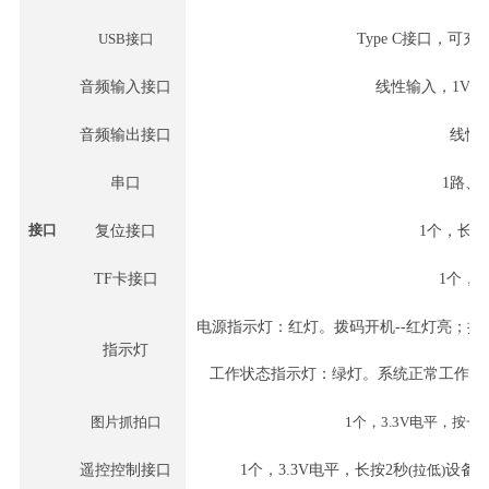
USB接口
Type C接口，可
音频输入接口
线性输入，
1V
音频输出接口
线性
串口
1路、3
接口
复位接口
1个，长
TF卡接口
1个，最
电源指示灯：红灯。拨码开机
--红灯亮；
指示灯
工作状态指示灯：绿灯。系统正常工作
-
图片抓拍口
1个，3.3V电平，按一
遥控控制接口
1个，3.3V电平，长按2秒
(拉低)
设备