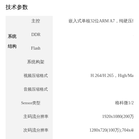
技术参数
主控
嵌入式单核
32位ARM A7，纯硬压缩
DDR
51
系统
结构
Flash
系统构架
视频压缩格式
H.264/H.265，High/Mai
音频压缩格式
G
S
ensor类型
格科微
1/2
主码流
分辨率
1920x1080(200万)/
次码流
分辨率
1280x720(100万);704x480