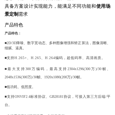
具备方案设计实现能力，能满足不同功能和
使用场
景定制
需求
产品特色
产品特色：
■
2D/3D降噪、数字宽动态、多种图像增强和矫正算法，图像清晰、
细腻、逼真。
■
支持
H.265+、H.265、H.264编码，超低码率、高清画质。
■
最大支持
300万编码，最高支持
2304x1296
(300万)/30帧、
2048
x
1536(300万)/30帧、
1920x1080
(200万)/30
帧。
■
低功耗、低照度。
■
支持
ONVIF2.4标准协议、GB28181协议，可接入第三方后端/平
台。