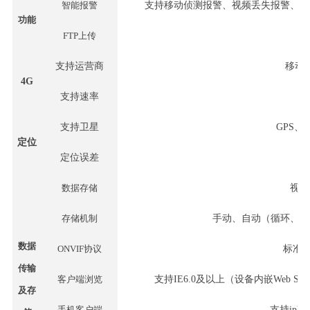
智能报警
支持移动侦测报警、视频丢失报警、网
功能
FTP上传
支持运营商
移动
4G
支持速率
支持卫星
GPS
定位
定位误差
数据存储
视频
存储机制
手动、自动（循环、定
数据
ONVIF协议
标准
O
传输
客户端浏览
支持
IE6.0及以上（设备内嵌Web 
及存
手机客户端
支持
iph